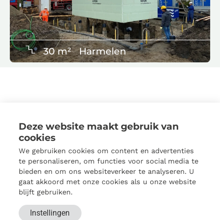
30 m²
Harmelen
Wat onze klanten zeggen
Deze website maakt gebruik van
cookies
Jesse
We gebruiken cookies om content en advertenties





te personaliseren, om functies voor social media te
23 maart 2022
bieden en om ons websiteverkeer te analyseren. U
Keldervergunning.nl heeft bouwtekeningen en een
gaat akkoord met onze cookies als u onze website
constructie berekening gemaakt. Ik ben erg
blijft gebruiken.
tevreden over de manier van communiceren en
over het geleverde werk.
Instellingen