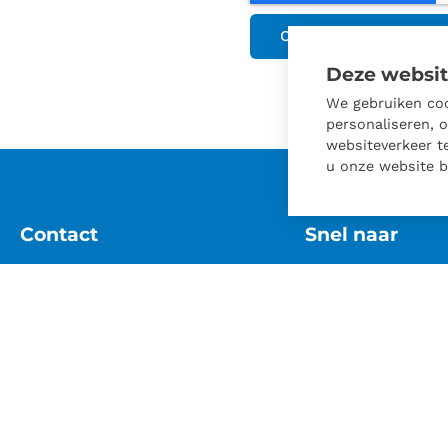
OFFERTE AANVRAGE
Deze websit
We gebruiken coo
personaliseren, 
websiteverkeer t
u onze website bl
Contact
Snel naar
0346 27 55 27
Wat wij doen
info@keldervergunning.nl
Stappenplan
LinkedIn
Projecten
Voorwaarden
Contact
Privacy verklaring